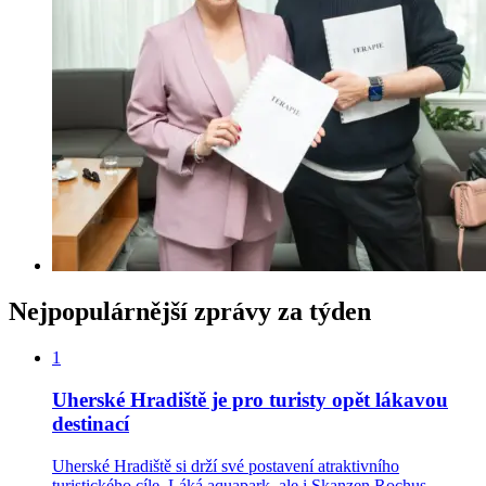
Nejpopulárnější zprávy za týden
1
Uherské Hradiště je pro turisty opět lákavou
destinací
Uherské Hradiště si drží své postavení atraktivního
turistického cíle. Láká aquapark, ale i Skanzen Rochus.