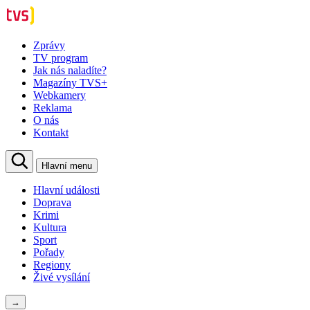
Zprávy
TV program
Jak nás naladíte?
Magazíny TVS+
Webkamery
Reklama
O nás
Kontakt
Hlavní menu
Hlavní události
Doprava
Krimi
Kultura
Sport
Pořady
Regiony
Živé vysílání
→