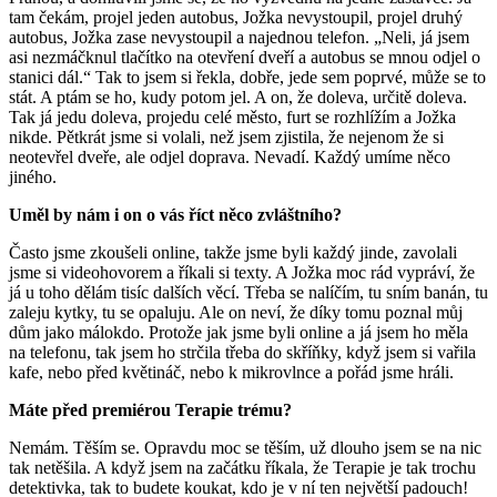
tam čekám, projel jeden autobus, Jožka nevystoupil, projel druhý
autobus, Jožka zase nevystoupil a najednou telefon. „Neli, já jsem
asi nezmáčknul tlačítko na otevření dveří a autobus se mnou odjel o
stanici dál.“ Tak to jsem si řekla, dobře, jede sem poprvé, může se to
stát. A ptám se ho, kudy potom jel. A on, že doleva, určitě doleva.
Tak já jedu doleva, projedu celé město, furt se rozhlížím a Jožka
nikde. Pětkrát jsme si volali, než jsem zjistila, že nejenom že si
neotevřel dveře, ale odjel doprava. Nevadí. Každý umíme něco
jiného.
Uměl by nám i on o vás říct něco zvláštního?
Často jsme zkoušeli online, takže jsme byli každý jinde, zavolali
jsme si videohovorem a říkali si texty. A Jožka moc rád vypráví, že
já u toho dělám tisíc dalších věcí. Třeba se nalíčím, tu sním banán, tu
zaleju kytky, tu se opaluju. Ale on neví, že díky tomu poznal můj
dům jako málokdo. Protože jak jsme byli online a já jsem ho měla
na telefonu, tak jsem ho strčila třeba do skříňky, když jsem si vařila
kafe, nebo před květináč, nebo k mikrovlnce a pořád jsme hráli.
Máte před premiérou Terapie trému?
Nemám. Těším se. Opravdu moc se těším, už dlouho jsem se na nic
tak netěšila. A když jsem na začátku říkala, že Terapie je tak trochu
detektivka, tak to budete koukat, kdo je v ní ten největší padouch!