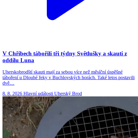
V Chřibech tábořili tři týdny Světlušky a skauti z
oddílu Luna
Uherskobrodští skauti mají za sebou více než měsíční úspěšné
táboření u Dlouhé řeky v Buchlovských horách. Také letos postavili
dvě…
8. 8. 2026
Hlavní události
Uherský Brod