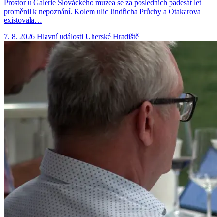
Prostor u Galerie Slováckého muzea se za posledních padesát let
proměnil k nepoznání. Kolem ulic Jindřicha Průchy a Otakarova
existovala…
7. 8. 2026
Hlavní události
Uherské Hradiště