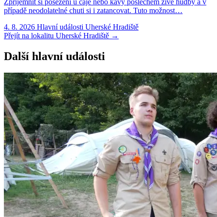
Zpříjemnit si posezení u čaje nebo kávy poslechem živé hudby a v
případě neodolatelné chuti si i zatancovat. Tuto možnost…
4. 8. 2026
Hlavní události
Uherské Hradiště
Přejít na lokalitu Uherské Hradiště
→
Další hlavní události