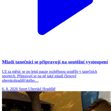
Mladí tanečníci se připravují na soutěžní vystoupení
Už za měsíc se po letní pauze rozběhnou soutěže v tanečních
sportech. Připravují se na ně také mladí členové
uherskohradišťského…
6. 8. 2026
Sport
Uherské Hradiště