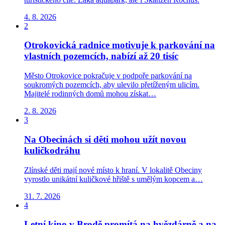
4. 8. 2026
2
Otrokovická radnice motivuje k parkování na
vlastních pozemcích, nabízí až 20 tisíc
Město Otrokovice pokračuje v podpoře parkování na
soukromých pozemcích, aby ulevilo přetíženým ulicím.
Majitelé rodinných domů mohou získat…
2. 8. 2026
3
Na Obecinách si děti mohou užít novou
kuličkodráhu
Zlínské děti mají nové místo k hraní. V lokalitě Obeciny
vyrostlo unikátní kuličkové hřiště s umělým kopcem a…
31. 7. 2026
4
Letní kino v Brodě promítá na hvězdárně a na