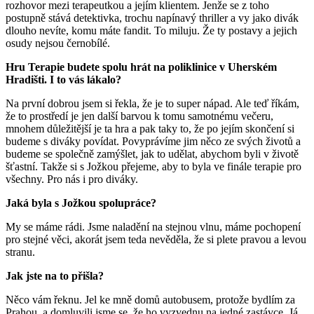
rozhovor mezi terapeutkou a jejím klientem. Jenže se z toho
postupně stává detektivka, trochu napínavý thriller a vy jako divák
dlouho nevíte, komu máte fandit. To miluju. Že ty postavy a jejich
osudy nejsou černobílé.
Hru Terapie budete spolu hrát na poliklinice v Uherském
Hradišti. I to vás lákalo?
Na první dobrou jsem si řekla, že je to super nápad. Ale teď říkám,
že to prostředí je jen další barvou k tomu samotnému večeru,
mnohem důležitější je ta hra a pak taky to, že po jejím skončení si
budeme s diváky povídat. Povyprávíme jim něco ze svých životů a
budeme se společně zamýšlet, jak to udělat, abychom byli v životě
šťastní. Takže si s Jožkou přejeme, aby to byla ve finále terapie pro
všechny. Pro nás i pro diváky.
Jaká byla s Jožkou spolupráce?
My se máme rádi. Jsme naladění na stejnou vlnu, máme pochopení
pro stejné věci, akorát jsem teda nevěděla, že si plete pravou a levou
stranu.
Jak jste na to přišla?
Něco vám řeknu. Jel ke mně domů autobusem, protože bydlím za
Prahou, a domluvili jsme se, že ho vyzvednu na jedné zastávce. Já