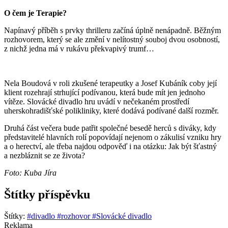
O čem je Terapie?
Nap
ínavý příběh s prvky thrilleru začíná úplně
nen
ápadně. Běžným
rozhovorem, který se ale změní v
nel
ítostný souboj dvou osobností
,
z
nich
ž jedna má v rukávu překvapivý trumf…
Nela Boudová v roli zkušen
é
terapeutky a Josef Kubáník coby její
klient rozehrají strhující podívanou, která bude mít jen jednoho
vítěze. Slováck
é
divadlo hru uvádí v neč
ekan
é
m prostředí
uherskohradišťsk
é
polikliniky, kter
é
dodává podí
van
é
dal
ší rozměr.
Druhá čá
st ve
čera bude patřit společn
é
besedě
herc
ů s
div
áky, kdy
představitel
é
hlavních rolí
popov
ídají nejenom o zákulisí vzniku hry
a o herectví, ale třeba najdou odpověď i na otázku: Jak být šťastný
a nezbláznit se ze ž
ivota?
Foto: Kuba Jíra
Štítky příspěvku
Štítky:
#divadlo
#rozhovor
#Slovácké divadlo
Reklama