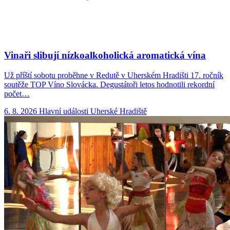
Vinaři slibují nízkoalkoholická aromatická vína
Už příští sobotu proběhne v Redutě v Uherském Hradišti 17. ročník
soutěže TOP Víno Slovácka. Degustátoři letos hodnotili rekordní
počet…
6. 8. 2026
Hlavní události
Uherské Hradiště