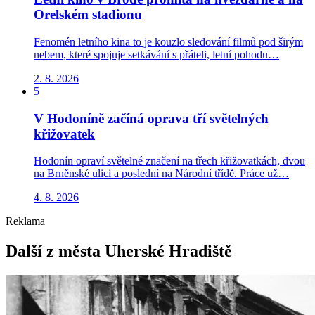
Orelském stadionu
Fenomén letního kina to je kouzlo sledování filmů pod širým
nebem, které spojuje setkávání s přáteli, letní pohodu…
2. 8. 2026
5
V Hodoníně začíná oprava tří světelných
křižovatek
Hodonín opraví světelné značení na třech křižovatkách, dvou
na Brněnské ulici a poslední na Národní třídě. Práce už…
4. 8. 2026
Reklama
Další z města Uherské Hradiště