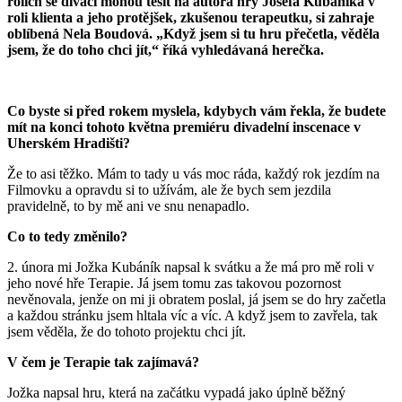
rolích se diváci mohou těšit na autora hry Josefa Kubáníka v
roli klienta a jeho protějšek, zkušenou terapeutku, si zahraje
oblíbená Nela Boudová. „Když jsem si tu hru přečetla, věděla
jsem, že do toho chci jít,“ říká vyhledávaná herečka.
Co byste si před rokem myslela, kdybych vám řekla, že budete
mít na konci tohoto května premiéru divadelní inscenace v
Uherském Hradišti?
Že to asi těžko. Mám to tady u vás moc ráda, každý rok jezdím na
Filmovku a opravdu si to užívám, ale že bych sem jezdila
pravidelně, to by mě ani ve snu nenapadlo.
Co to tedy změnilo?
2. února mi Jožka Kubáník napsal k svátku a že má pro mě roli v
jeho nové hře Terapie. Já jsem tomu zas takovou pozornost
nevěnovala, jenže on mi ji obratem poslal, já jsem se do hry začetla
a každou stránku jsem hltala víc a víc. A když jsem to zavřela, tak
jsem věděla, že do tohoto projektu chci jít.
V čem je Terapie tak zajímavá?
Jožka napsal hru, která na začátku vypadá jako úplně běžný