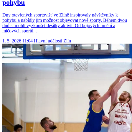
pohybu
Dny otevřených sportovišť ve Zlíně inspirovaly návštěvníky k
pohybu a nabídly jim možnost objevovat nové sporty. Během dvou
dnů si mohli vyzkoušet desítky aktivit. Od bojových umění a
míčových sportů...
1. 5. 2026 11:04
Hlavní události
Zlín