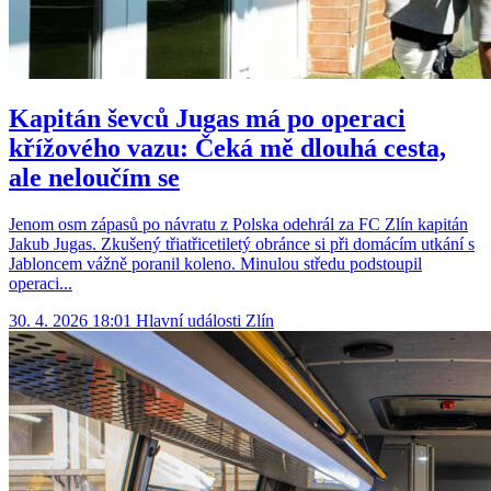
Kapitán ševců Jugas má po operaci
křížového vazu: Čeká mě dlouhá cesta,
ale neloučím se
Jenom osm zápasů po návratu z Polska odehrál za FC Zlín kapitán
Jakub Jugas. Zkušený třiatřicetiletý obránce si při domácím utkání s
Jabloncem vážně poranil koleno. Minulou středu podstoupil
operaci...
30. 4. 2026 18:01
Hlavní události
Zlín