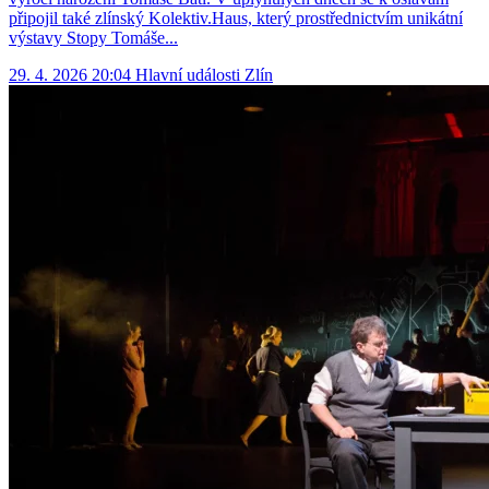
připojil také zlínský Kolektiv.Haus, který prostřednictvím unikátní
výstavy Stopy Tomáše...
29. 4. 2026 20:04
Hlavní události
Zlín