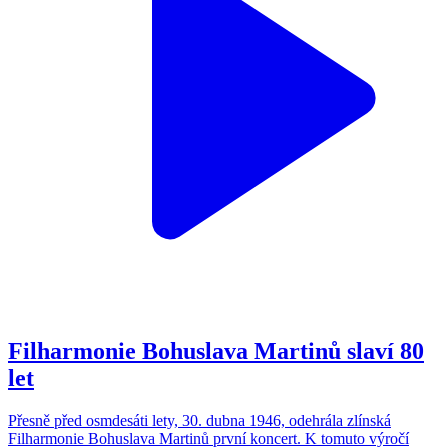
Filharmonie Bohuslava Martinů slaví 80
let
Přesně před osmdesáti lety, 30. dubna 1946, odehrála zlínská
Filharmonie Bohuslava Martinů první koncert. K tomuto výročí