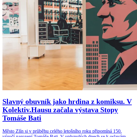
Slavný obuvník jako hrdina z komiksu. V
Kolektiv.Hausu začala výstava Stopy
Tomáše Bati
Město Zlín si v průběhu celého letošního roku připomíná 150.
výročí narození Tomáše Bati. V uplynulých dnech se k oslavám