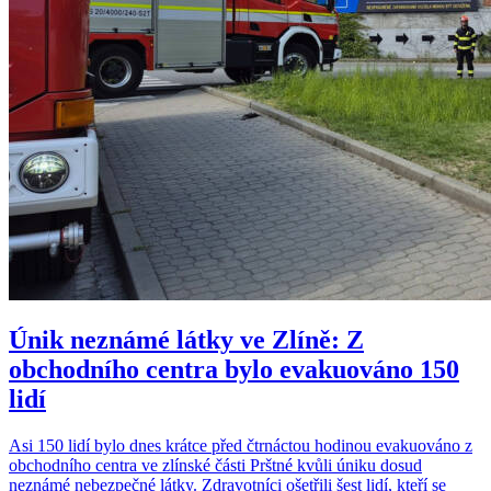
Únik neznámé látky ve Zlíně: Z
obchodního centra bylo evakuováno 150
lidí
Asi 150 lidí bylo dnes krátce před čtrnáctou hodinou evakuováno z
obchodního centra ve zlínské části Prštné kvůli úniku dosud
neznámé nebezpečné látky. Zdravotníci ošetřili šest lidí, kteří se