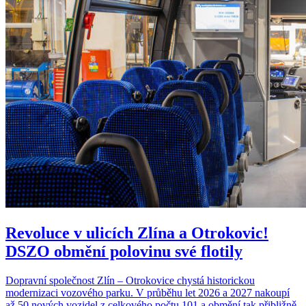
Revoluce v ulicích Zlína a Otrokovic!
DSZO obmění polovinu své flotily
Dopravní společnost Zlín – Otrokovice chystá historickou
modernizaci vozového parku. V průběhu let 2026 a 2027 nakoupí
až 50 nových vozidel z celkového počtu 101 a obmění tak přibližně