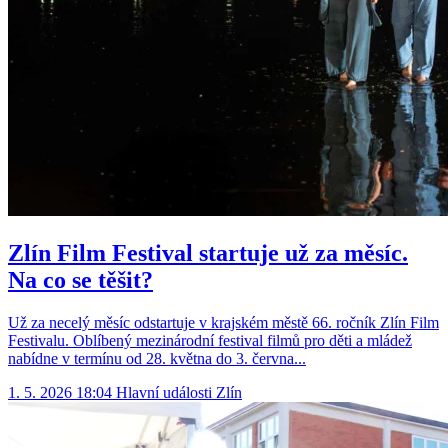
Zlín Film Festival startuje už za měsíc.
Na co se těšit?
Už za necelý měsíc odstartuje v krajském městě 66. ročník Zlín Film
Festivalu. Oblíbený mezinárodní festival filmů pro děti a mládež
nabídne v termínu od 28. května do 3. června...
1. 5. 2026 18:04
Hlavní události
Zlín