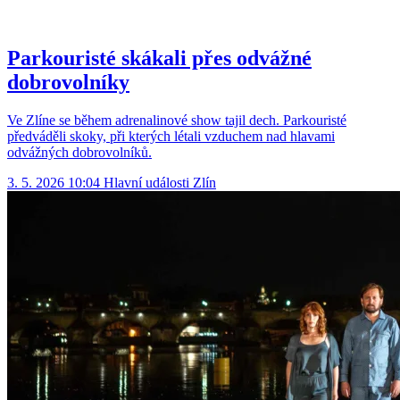
Parkouristé skákali přes odvážné
dobrovolníky
Ve Zlíne se během adrenalinové show tajil dech. Parkouristé
předváděli skoky, při kterých létali vzduchem nad hlavami
odvážných dobrovolníků.
3. 5. 2026 10:04
Hlavní události
Zlín