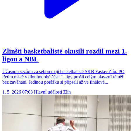
Zlínští basketbalisté okusili rozdíl mezi 1.
ligou a NBL
Úžasnou sezónu za sebou mají basketbalisté SKB Fastav Zlín. PO
třetím místě v dlouhodobé části 1. ligy prošli celým play-off téměř
bez zaváhání. Jedinou porážku si připsali až ve finálové...
1. 5. 2026 07:03
Hlavní události
Zlín