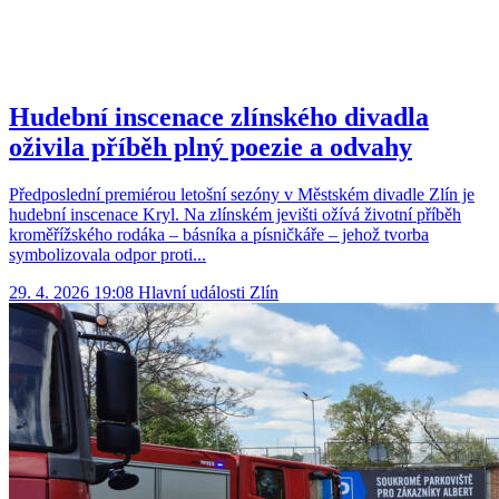
Hudební inscenace zlínského divadla
oživila příběh plný poezie a odvahy
Předposlední premiérou letošní sezóny v Městském divadle Zlín je
hudební inscenace Kryl. Na zlínském jevišti ožívá životní příběh
kroměřížského rodáka – básníka a písničkáře – jehož tvorba
symbolizovala odpor proti...
29. 4. 2026 19:08
Hlavní události
Zlín