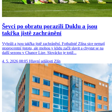
Ševci po obratu porazili Duklu a jsou
takřka jistě zachránění
Vyhráli a jsou takřka jistě zachránění. Fotbalisté Zlína sice nemají
stoprocentní jistotu, ale mohou v klidu začít slavit a chystat se na
další sezonu v Chance Lize. Slovácko je totiž...
4. 5. 2026 08:05
Hlavní události
Zlín