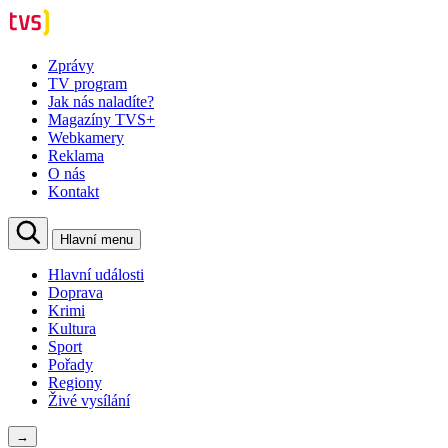
Zprávy
TV program
Jak nás naladíte?
Magazíny TVS+
Webkamery
Reklama
O nás
Kontakt
Hlavní menu
Hlavní události
Doprava
Krimi
Kultura
Sport
Pořady
Regiony
Živé vysílání
→