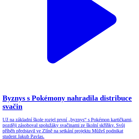
Byznys s Pokémony nahradila distribuce
svačin
Už na základní škole rozjel první „byznys“ s Pokémon kartičkami,
později zásoboval spolužáky svačinami ze školní skříňky. Svůj
příběh představil ve Zlíně na setkání projektu Můžeš podnikat
student Jakub Pavlas.