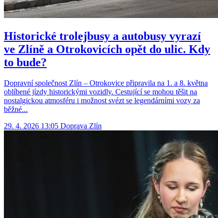
Historické trolejbusy a autobusy vyrazí
ve Zlíně a Otrokovicích opět do ulic. Kdy
to bude?
Dopravní společnost Zlín – Otrokovice připravila na 1. a 8. května
oblíbené jízdy historickými vozidly. Cestující se mohou těšit na
nostalgickou atmosféru i možnost svézt se legendárními vozy za
běžné...
29. 4. 2026 13:05
Doprava
Zlín