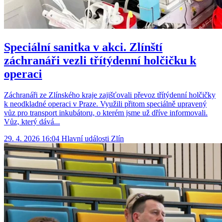
Speciální sanitka v akci. Zlínští
záchranáři vezli tří­týdenní holčičku k
operaci
Záchranáři ze Zlínského kraje zajišťovali převoz tří­týdenní holčičky
k neodkladné operaci v Praze. Využili přitom speciálně upravený
vůz pro transport inkubátoru, o kterém jsme už dříve informovali.
Vůz, který dává...
29. 4. 2026 16:04
Hlavní události
Zlín