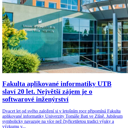
Fakulta aplikované informatiky UTB
slaví 20 let. Největší zájem je o
softwarové inženýrství
Dvacet let od svého založení si v letošním roce připomíná Fakulta
aplikované informatiky Univerzity Tomáše Bati ve Zlíně. Jubileum
symbolicky navazuje na více než čtyřicetiletou tradici výuky a
výzkumu v...