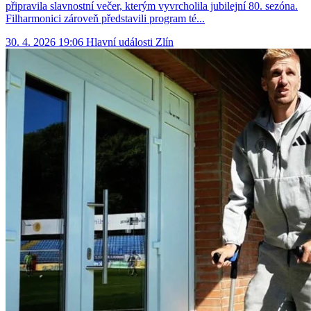
připravila slavnostní večer, kterým vyvrcholila jubilejní 80. sezóna.
Filharmonici zároveň představili program té...
30. 4. 2026 19:06
Hlavní události
Zlín