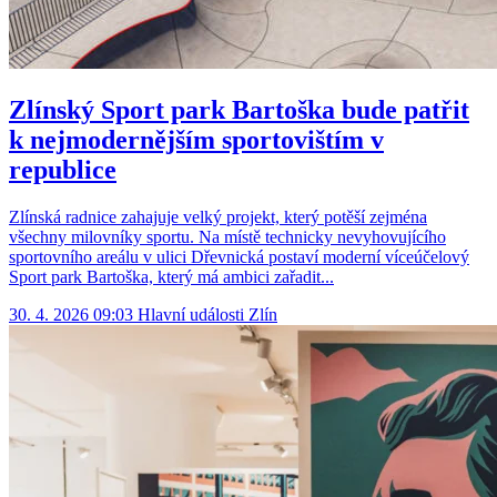
Zlínský Sport park Bartoška bude patřit
k nejmodernějším sportovištím v
republice
Zlínská radnice zahajuje velký projekt, který potěší zejména
všechny milovníky sportu. Na místě technicky nevyhovujícího
sportovního areálu v ulici Dřevnická postaví moderní víceúčelový
Sport park Bartoška, který má ambici zařadit...
30. 4. 2026 09:03
Hlavní události
Zlín